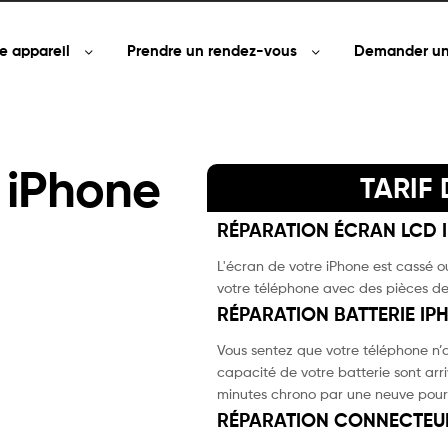
e appareil
Prendre un rendez-vous
Demander un
 iPhone
TARIF
RÉPARATION ÉCRAN LCD I
L'écran de votre iPhone est cassé ou
votre téléphone avec des pièces de
RÉPARATION BATTERIE IP
Vous sentez que votre téléphone n’a
capacité de votre batterie sont arr
minutes chrono par une neuve pour
RÉPARATION CONNECTEUR