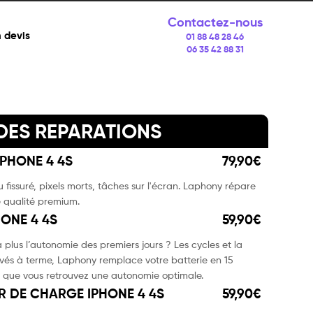
Contactez-nous
 devis
01 88 48 28 46
06 35 42 88 31
 DES REPARATIONS
PHONE 4 4S
79,90€
 fissuré, pixels morts, tâches sur l'écran. Laphony répare
 qualité premium.
HONE 4 4S
59,90€
 plus l’autonomie des premiers jours ? Les cycles et la
ivés à terme, Laphony remplace votre batterie en 15
 que vous retrouvez une autonomie optimale.
 DE CHARGE IPHONE 4 4S
59,90€