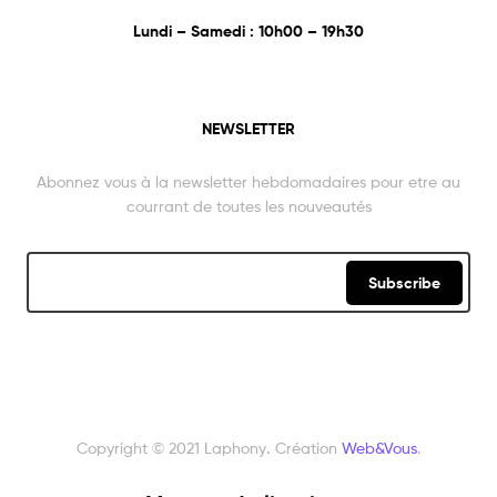
Lundi – Samedi : 10h00 – 19h30
NEWSLETTER
Abonnez vous à la newsletter hebdomadaires pour etre au
courrant de toutes les nouveautés
Subscribe
Copyright © 2021 Laphony
.
Création
Web&Vous
.