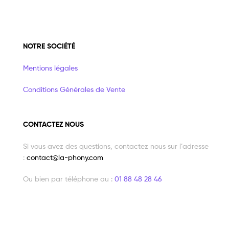
NOTRE SOCIÉTÉ
Mentions légales
Conditions Générales de Vente
CONTACTEZ NOUS
Si vous avez des questions, contactez nous sur l’adresse
:
contact@la-phony.com
Ou bien par téléphone au :
01 88 48 28 46