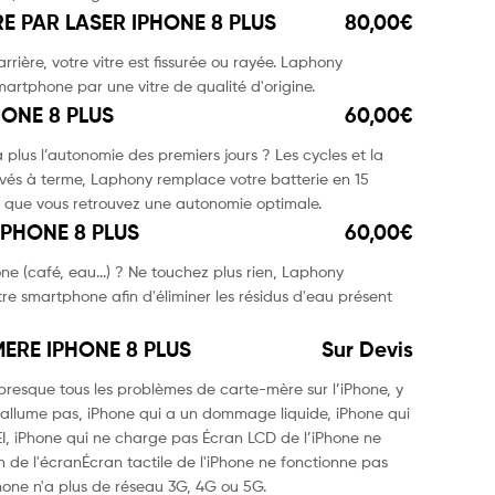
E PAR LASER IPHONE 8 PLUS
80,00€
rrière, votre vitre est fissurée ou rayée. Laphony
martphone par une vitre de qualité d'origine.
HONE 8 PLUS
60,00€
 plus l’autonomie des premiers jours ? Les cycles et la
ivés à terme, Laphony remplace votre batterie en 15
 que vous retrouvez une autonomie optimale.
PHONE 8 PLUS
60,00€
e (café, eau...) ? Ne touchez plus rien, Laphony
re smartphone afin d'éliminer les résidus d'eau présent
ERE IPHONE 8 PLUS
Sur Devis
resque tous les problèmes de carte-mère sur l’iPhone, y
s’allume pas, iPhone qui a un dommage liquide, iPhone qui
MEI, iPhone qui ne charge pas Écran LCD de l’iPhone ne
 de l'écranÉcran tactile de l'iPhone ne fonctionne pas
Phone n'a plus de réseau 3G, 4G ou 5G.